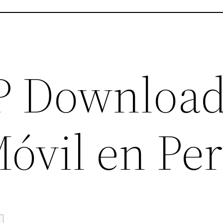
P Download
óvil en Pe