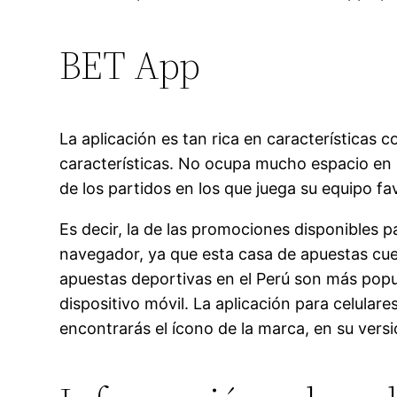
BET App
La aplicación es tan rica en características 
características. No ocupa mucho espacio en su
de los partidos en los que juega su equipo fav
Es decir, la de las promociones disponibles
navegador, ya que esta casa de apuestas cuen
apuestas deportivas en el Perú son más popul
dispositivo móvil. La aplicación para celular
encontrarás el ícono de la marca, en su vers