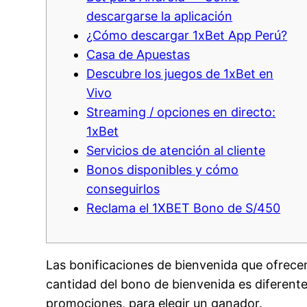
descargarse la aplicación
¿Cómo descargar 1xBet App Perú?
Casa de Apuestas
Descubre los juegos de 1xBet en
Vivo
Streaming / opciones en directo:
1xBet
Servicios de atención al cliente
Bonos disponibles y cómo
conseguirlos
Reclama el 1XBET Bono de S/450
Las bonificaciones de bienvenida que ofrece
cantidad del bono de bienvenida es diferent
promociones, para elegir un ganador.