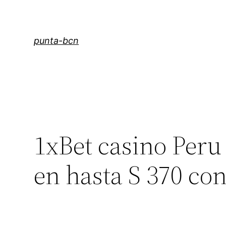
Saltar
al
contenido
punta-bcn
1xBet casino Peru
en hasta S 370 co