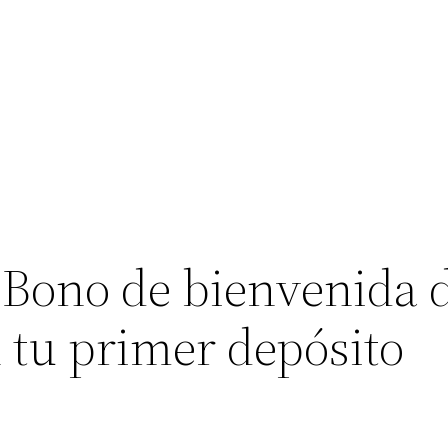
 Bono de bienvenida 
n tu primer depósito