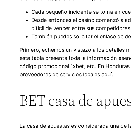
Cada pequeño incidente se toma en cuen
Desde entonces el casino comenzó a adq
difícil de vencer entre sus competidores
También puedes solicitar el enlace de d
Primero, echemos un vistazo a los detalles 
esta tabla presenta toda la información esen
código promocional 1xbet, etc. En Honduras,
proveedores de servicios locales aquí.
BET casa de apues
La casa de apuestas es considerada una de la