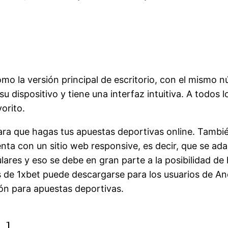
como la versión principal de escritorio, con el mismo
 dispositivo y tiene una interfaz intuitiva. A todos l
orito.
 para que hagas tus apuestas deportivas online. Tamb
ta con un sitio web responsive, es decir, que se ada
ares y eso se debe en gran parte a la posibilidad de
es de 1xbet puede descargarse para los usuarios de An
ión para apuestas deportivas.