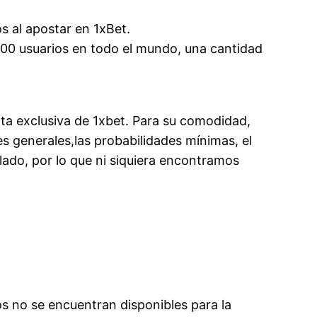
 al apostar en 1xBet.
00 usuarios en todo el mundo, una cantidad
ta exclusiva de 1xbet. Para su comodidad,
s generales,las probabilidades mínimas, el
ado, por lo que ni siquiera encontramos
s no se encuentran disponibles para la