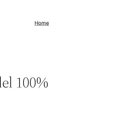
Home
del 100%