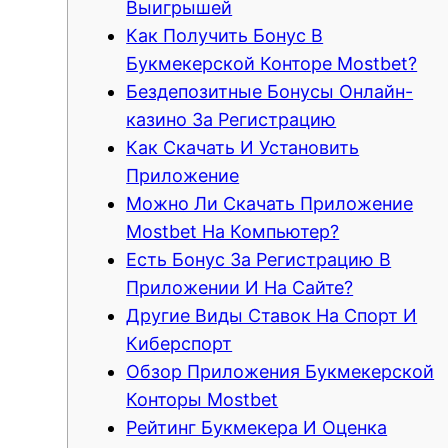
Выигрышей
Как Получить Бонус В
Букмекерской Конторе Mostbet?
Бездепозитные Бонусы Онлайн-
казино За Регистрацию
Как Скачать И Установить
Приложение
Можно Ли Скачать Приложение
Mostbet На Компьютер?
Есть Бонус За Регистрацию В
Приложении И На Сайте?
Другие Виды Ставок На Спорт И
Киберспорт
Обзор Приложения Букмекерской
Конторы Mostbet
Рейтинг Букмекера И Оценка