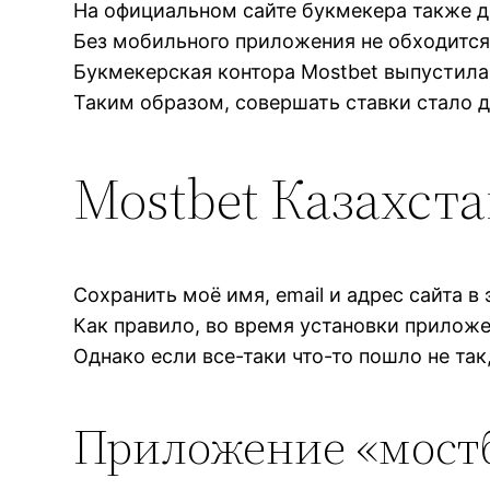
На официальном сайте букмекера также до
Без мобильного приложения не обходится
Букмекерская контора Mostbet выпустила
Таким образом, совершать ставки стало д
Mostbet Казахст
Сохранить моё имя, email и адрес сайта 
Как правило, во время установки приложе
Однако если все-таки что-то пошло не та
Приложение «мостб