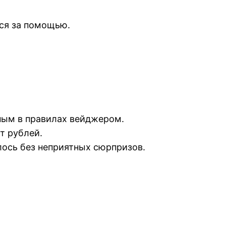
ся за помощью.
ным в правилах вейджером.
т рублей.
лось без неприятных сюрпризов.