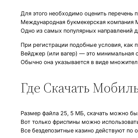
Для этого необходимо оценить перечень 
Международная букмекерская компания Mos
Одно из самых популярных направлений 
При регистрации подобные условия, как п
Вейджер (или вагер) ― это минимальная 
Обычно она указывается в виде множителя –
Где Скачать Мобил
Размер файла 25, 5 МБ, скачать можно бы
Вот только фриспины можно использовать
Все бездепозитные казино действуют по о