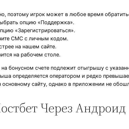
о, поэтому игрок может в любое время обратить
 выбрать опцию «Поддержка».
опцию «Зарегистрироваться».
чите СМС с личным кодом.
стрее на нашем сайте.
ится на рабочем столе.
 на бонусном счете подлежит отыгрышу с указан
ыша определяется оператором и редко превышае
н основному сайту, однако в приложении не обош
Мостбет Через Андроид