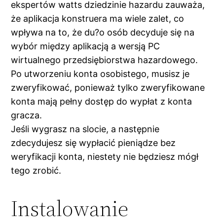
ekspertów watts dziedzinie hazardu zauważa,
że aplikacja konstruera ma wiele zalet, co
wpływa na to, że du?o osób decyduje się na
wybór między aplikacją a wersją PC
wirtualnego przedsiębiorstwa hazardowego.
Po utworzeniu konta osobistego, musisz je
zweryfikować, ponieważ tylko zweryfikowane
konta mają pełny dostęp do wypłat z konta
gracza.
Jeśli wygrasz na slocie, a następnie
zdecydujesz się wypłacić pieniądze bez
weryfikacji konta, niestety nie będziesz mógł
tego zrobić.
Instalowanie