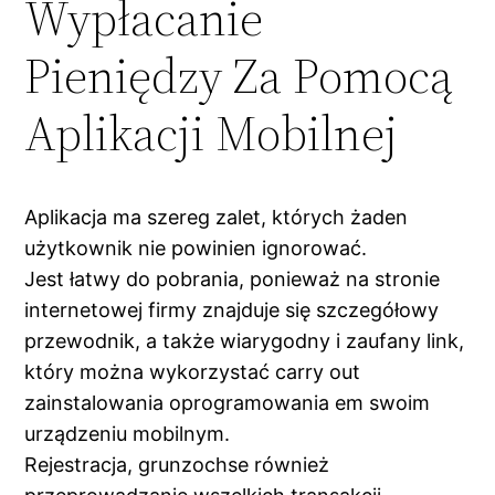
Wypłacanie
Pieniędzy Za Pomocą
Aplikacji Mobilnej
Aplikacja ma szereg zalet, których żaden
użytkownik nie powinien ignorować.
Jest łatwy do pobrania, ponieważ na stronie
internetowej firmy znajduje się szczegółowy
przewodnik, a także wiarygodny i zaufany link,
który można wykorzystać carry out
zainstalowania oprogramowania em swoim
urządzeniu mobilnym.
Rejestracja, grunzochse również