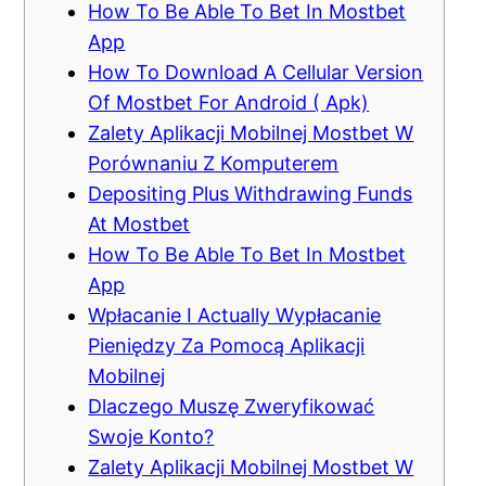
How To Be Able To Bet In Mostbet
App
How To Download A Cellular Version
Of Mostbet For Android ( Apk)
Zalety Aplikacji Mobilnej Mostbet W
Porównaniu Z Komputerem
Depositing Plus Withdrawing Funds
At Mostbet
How To Be Able To Bet In Mostbet
App
Wpłacanie I Actually Wypłacanie
Pieniędzy Za Pomocą Aplikacji
Mobilnej
Dlaczego Muszę Zweryfikować
Swoje Konto?
Zalety Aplikacji Mobilnej Mostbet W