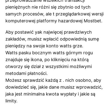
przeprowadzanie wszelkich transakcji
pieniężnych nie różni się zbytnio od tych
samych procesów, ale t przeglądarkowej wersji
komputerowej platformy hazardowej Mostbet.
Aby postawić yak najwięcej prawdziwych
zakładów, musisz wpłacić odpowiednią sumę
pieniędzy na swoje konto watts grze.
Watts pasku bocznym watts górnym rogu
znajduje się ikona, po kliknięciu na którą
otworzy się dział z wszystkimi możliwymi
metodami płatności.
Możesz sprawdzić każdą z . nich osobno, aby
dowiedzieć się, jakie dane musisz wprowadzić,
jaka jest minimalna kwota wypłaty i jakie są
limity.