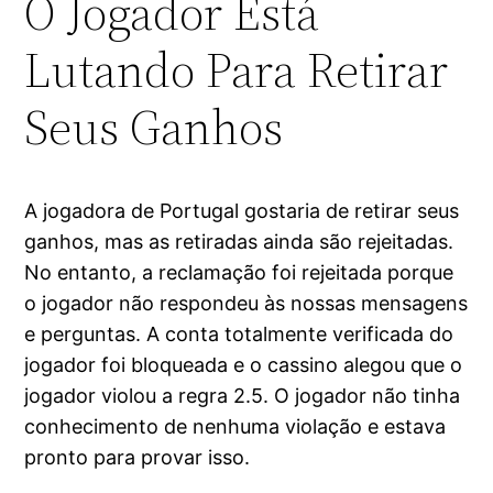
O Jogador Está
Lutando Para Retirar
Seus Ganhos
A jogadora de Portugal gostaria de retirar seus
ganhos, mas as retiradas ainda são rejeitadas.
No entanto, a reclamação foi rejeitada porque
o jogador não respondeu às nossas mensagens
e perguntas. A conta totalmente verificada do
jogador foi bloqueada e o cassino alegou que o
jogador violou a regra 2.5. O jogador não tinha
conhecimento de nenhuma violação e estava
pronto para provar isso.