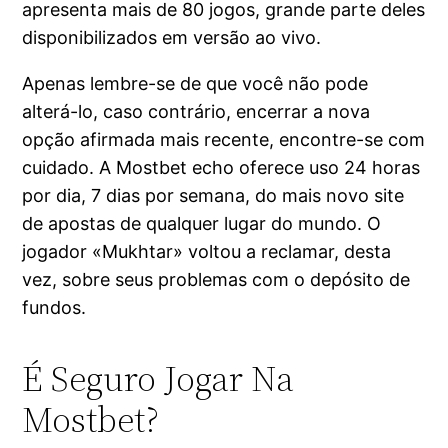
apresenta mais de 80 jogos, grande parte deles
disponibilizados em versão ao vivo.
Apenas lembre-se de que você não pode
alterá-lo, caso contrário, encerrar a nova
opção afirmada mais recente, encontre-se com
cuidado. A Mostbet echo oferece uso 24 horas
por dia, 7 dias por semana, do mais novo site
de apostas de qualquer lugar do mundo. O
jogador «Mukhtar» voltou a reclamar, desta
vez, sobre seus problemas com o depósito de
fundos.
É Seguro Jogar Na
Mostbet?