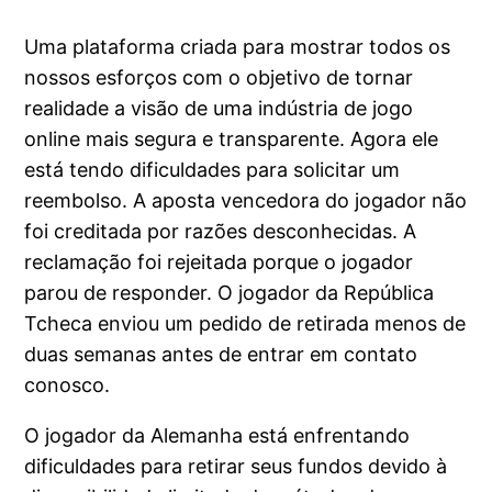
Uma plataforma criada para mostrar todos os
nossos esforços com o objetivo de tornar
realidade a visão de uma indústria de jogo
online mais segura e transparente. Agora ele
está tendo dificuldades para solicitar um
reembolso. A aposta vencedora do jogador não
foi creditada por razões desconhecidas. A
reclamação foi rejeitada porque o jogador
parou de responder. O jogador da República
Tcheca enviou um pedido de retirada menos de
duas semanas antes de entrar em contato
conosco.
O jogador da Alemanha está enfrentando
dificuldades para retirar seus fundos devido à