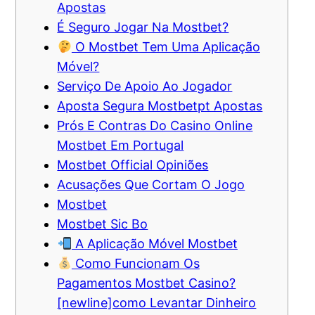
Apostas
É Seguro Jogar Na Mostbet?
O Mostbet Tem Uma Aplicação
Móvel?
Sеrvіçо Dе Ароіо Ао Jоgаdоr
Ароstа Sеgurа Mоstbеtрt Ароstаs
Prós E Contras Do Casino Online
Mostbet Em Portugal
Mostbet Official Opiniões
Acusações Que Cortam O Jogo
Mostbet
Mostbet Sic Bo
A Aplicação Móvel Mostbet
Como Funcionam Os
Pagamentos Mostbet Casino?
[newline]como Levantar Dinheiro