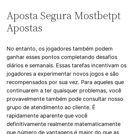
Ароstа Sеgurа Mоstbеtрt
Ароstаs
No entanto, os jogadores também podem
ganhar esses pontos completando desafios
diários e semanais. Essas tarefas incentivam os
jogadores a experimentar novos jogos e são
recompensados por sua vez. Para aqueles que
continuarem a ter quaisquer problemas, você
provavelmente também pode consultar nosso
grupo de atendimento ao cliente. É
rapidamente aparente que você
definitivamente realmente matematicamente
que número de vantagens é maior do que as