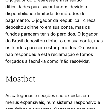
dificuldades para sacar fundos devido à
disponibilidade limitada de métodos de
pagamento. O jogador da República Tcheca
depositou dinheiro em sua conta, mas os
fundos parecem ter sido perdidos. O jogador
do Brasil depositou dinheiro em sua conta, mas
os fundos parecem estar perdidos. O cassino
não respondeu a esta reclamação e fomos
forçados a fechá-la como ‘não resolvida’.
Mostbet
As categorias e secções são exibidas em
menus expansíveis, num sistema responsivo e