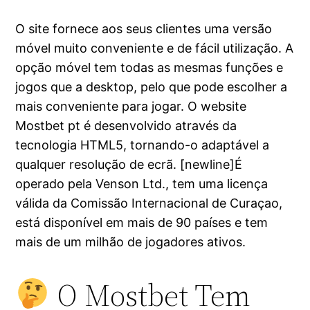
O site fornece aos seus clientes uma versão
móvel muito conveniente e de fácil utilização. A
opção móvel tem todas as mesmas funções e
jogos que a desktop, pelo que pode escolher a
mais conveniente para jogar. O website
Mostbet pt é desenvolvido através da
tecnologia HTML5, tornando-o adaptável a
qualquer resolução de ecrã. [newline]É
operado pela Venson Ltd., tem uma licença
válida da Comissão Internacional de Curaçao,
está disponível em mais de 90 países e tem
mais de um milhão de jogadores ativos.
O Mostbet Tem