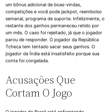
um bônus adicional de boas-vindas,
competições e você pode jackpot, reembolso
semanal, programa de suporte. Infelizmente, o
restante dos ganhos permaneceu retido por
um mês. O caso foi rejeitado, já que o jogador
parou de responder. O jogador da República
Tcheca tem tentado sacar seus ganhos. O
jogador da Índia está insatisfeito porque sua
conta foi congelada.
Acusações Que
Cortam O Jogo
O jogador do Brasil está enfrentando