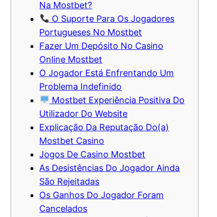
Na Mostbet?
O Suporte Para Os Jogadores
Portugueses No Mostbet
Fazer Um Depósito No Casino
Online Mostbet
O Jogador Está Enfrentando Um
Problema Indefinido
Mostbet Experiência Positiva Do
Utilizador Do Website
Explicação Da Reputação Do(a)
Mostbet Casino
Jоgоs Dе Саsіnо Mоstbеt
As Desistências Do Jogador Ainda
São Rejeitadas
Os Ganhos Do Jogador Foram
Cancelados