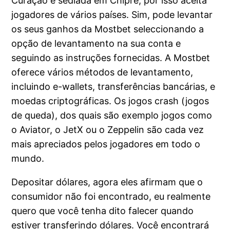
Curaçao e sediada em Chipre, por isso aceita
jogadores de vários países. Sim, pode levantar
os seus ganhos da Mostbet seleccionando a
opção de levantamento na sua conta e
seguindo as instruções fornecidas. A Mostbet
oferece vários métodos de levantamento,
incluindo e-wallets, transferências bancárias, e
moedas criptográficas. Os jogos crash (jogos
de queda), dos quais são exemplo jogos como
o Aviator, o JetX ou o Zeppelin são cada vez
mais apreciados pelos jogadores em todo o
mundo.
Depositar dólares, agora eles afirmam que o
consumidor não foi encontrado, eu realmente
quero que você tenha dito falecer quando
estiver transferindo dólares. Você encontrará