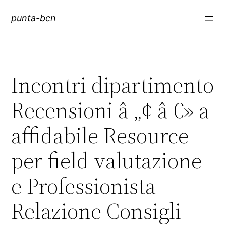
Saltar
punta-bcn
al
contenido
Incontri dipartimento
Recensioni â „¢ â €» a
affidabile Resource
per field valutazione
e Professionista
Relazione Consigli