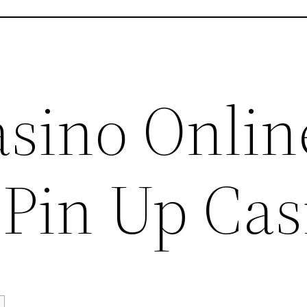
sino Online
e Pin Up Ca