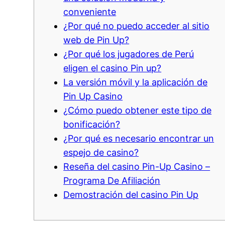
conveniente
¿Por qué no puedo acceder al sitio
web de Pin Up?
¿Por qué los jugadores de Perú
eligen el casino Pin up?
La versión móvil y la aplicación de
Pin Up Casino
¿Cómo puedo obtener este tipo de
bonificación?
¿Por qué es necesario encontrar un
espejo de casino?
Reseña del casino Pin-Up Casino –
Programa De Afiliación
Demostración del casino Pin Up