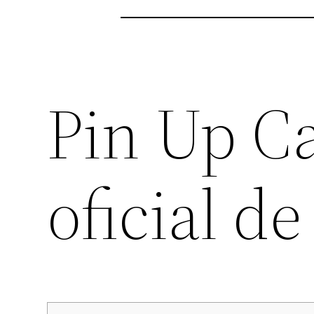
Pin Up Ca
oficial d