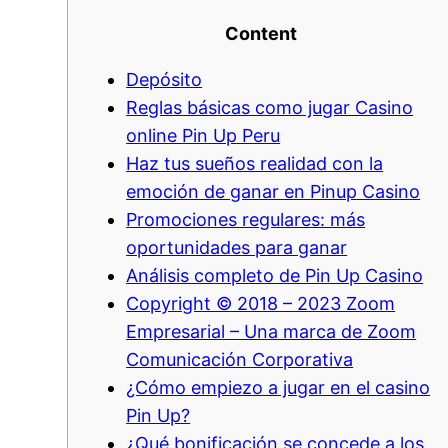
Content
Depósito
Reglas básicas como jugar Casino
online Pin Up Peru
Haz tus sueños realidad con la
emoción de ganar en Pinup Casino
Promociones regulares: más
oportunidades para ganar
Análisis completo de Pin Up Casino
Copyright © 2018 – 2023 Zoom
Empresarial – Una marca de Zoom
Comunicación Corporativa
¿Cómo empiezo a jugar en el casino
Pin Up?
¿Qué bonificación se concede a los