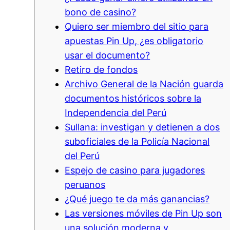
bono de casino?
Quiero ser miembro del sitio para
apuestas Pin Up, ¿es obligatorio
usar el documento?
Retiro de fondos
Archivo General de la Nación guarda
documentos históricos sobre la
Independencia del Perú
Sullana: investigan y detienen a dos
suboficiales de la Policía Nacional
del Perú
Espejo de casino para jugadores
peruanos
¿Qué juego te da más ganancias?
Las versiones móviles de Pin Up son
una solución moderna y