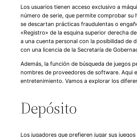
Los usuarios tienen acceso exclusivo a máqui
número de serie, que permite comprobar su h
se descartan prácticas fraudulentas o engaños
«Registro» de la esquina superior derecha de 
a una cuenta personal con la posibilidad de 
con una licencia de la Secretaría de Goberna
Además, la función de búsqueda de juegos pe
nombres de proveedores de software. Aqui e
entretenimiento. Vamos a explorar los difere
Depósito
Los jugadores que prefieren jugar sus juegos