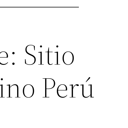
: Sitio
sino Perú