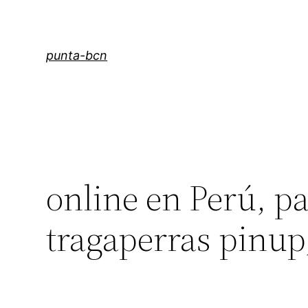
Saltar
al
contenido
punta-bcn
online en Perú, pa
tragaperras pinup