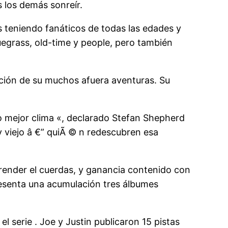
 los demás sonreír.
s teniendo fanáticos de todas las edades y
uegrass, old-time y people, pero también
ción de su muchos afuera aventuras. Su
mejor clima «, declarado Stefan Shepherd
y viejo â €” quiÃ © n redescubren esa
prender el cuerdas, y ganancia contenido con
resenta una acumulación tres álbumes
 serie . Joe y Justin publicaron 15 pistas