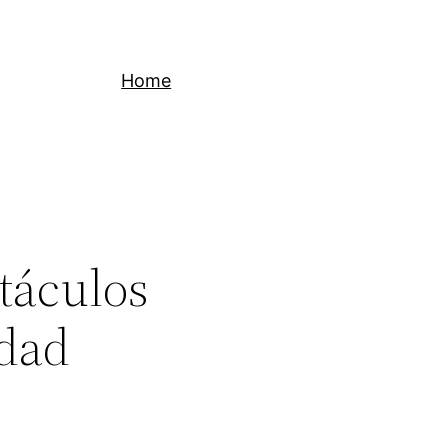
Home
táculos
idad