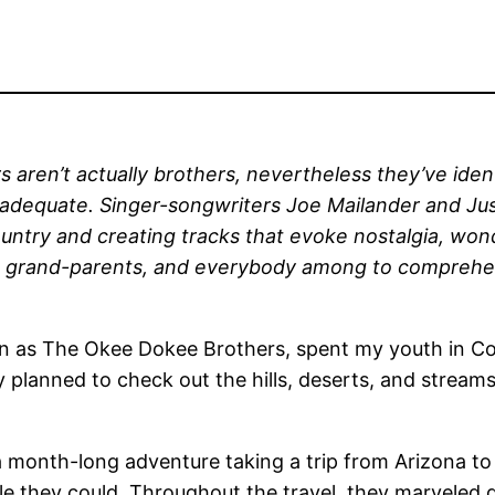
aren’t actually brothers, nevertheless they’ve ide
se adequate. Singer-songwriters Joe Mailander and Jus
ntry and creating tracks that evoke nostalgia, wonde
s, grand-parents, and everybody among to comprehen
 as The Okee Dokee Brothers, spent my youth in Colo
 planned to check out the hills, deserts, and streams
 a month-long adventure taking a trip from Arizona to
 they could. Throughout the travel, they marveled 