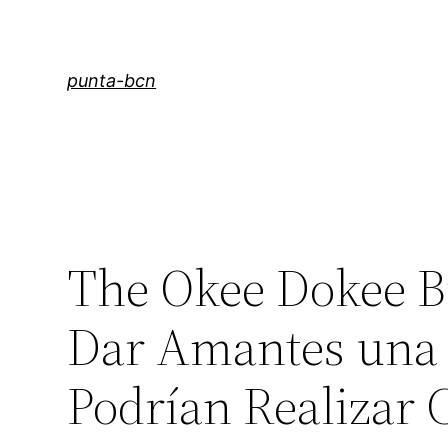
Saltar
al
contenido
punta-bcn
The Okee Dokee Br
Dar Amantes una 
Podrían Realizar 