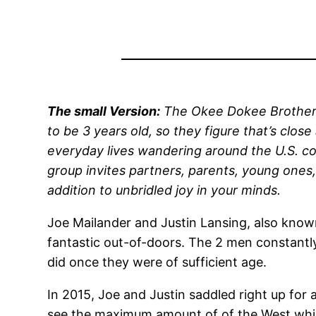
The small Version:
The Okee Dokee Brothers 
to be 3 years old, so they figure that’s clo
everyday lives wandering around the U.S. cou
group invites partners, parents, young one
addition to unbridled joy in your minds.
Joe Mailander and Justin Lansing, also known
fantastic out-of-doors. The 2 men constantly
did once they were of sufficient age.
In 2015, Joe and Justin saddled right up for
see the maximum amount of of the West while