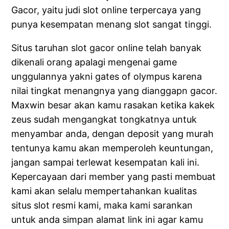
Gacor, yaitu judi slot online terpercaya yang
punya kesempatan menang slot sangat tinggi.
Situs taruhan slot gacor online telah banyak
dikenali orang apalagi mengenai game
unggulannya yakni gates of olympus karena
nilai tingkat menangnya yang dianggapn gacor.
Maxwin besar akan kamu rasakan ketika kakek
zeus sudah mengangkat tongkatnya untuk
menyambar anda, dengan deposit yang murah
tentunya kamu akan memperoleh keuntungan,
jangan sampai terlewat kesempatan kali ini.
Kepercayaan dari member yang pasti membuat
kami akan selalu mempertahankan kualitas
situs slot resmi kami, maka kami sarankan
untuk anda simpan alamat link ini agar kamu