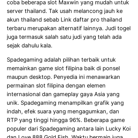
coba beberapa slot Maxwin yang mudah untuk
server thailand. Tak usah melancong jauh ke
akun thailand sebab Link daftar pro thailand
terbaru merupakan alternatif lainnya. Judi togel
juga termasuk salah satu judi yang telah ada
sejak dahulu kala.
Spadegaming adalah pilihan terbaik untuk
memainkan game slot filipina baik di ponsel
maupun desktop. Penyedia ini menawarkan
permainan slot filipina dengan elemen
internasional dan gameplay gaya Asia yang
unik. Spadegaming menampilkan grafik yang
indah, efek suara yang mengagumkan, dan
RTP yang tinggi hingga 96%. Beberapa game
populer dari Spadegaming antara lain Lucky Koi
dan Love 888 Gold Fish. Waktu bermain juga