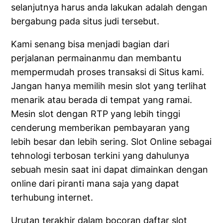
selanjutnya harus anda lakukan adalah dengan
bergabung pada situs judi tersebut.
Kami senang bisa menjadi bagian dari
perjalanan permainanmu dan membantu
mempermudah proses transaksi di Situs kami.
Jangan hanya memilih mesin slot yang terlihat
menarik atau berada di tempat yang ramai.
Mesin slot dengan RTP yang lebih tinggi
cenderung memberikan pembayaran yang
lebih besar dan lebih sering. Slot Online sebagai
tehnologi terbosan terkini yang dahulunya
sebuah mesin saat ini dapat dimainkan dengan
online dari piranti mana saja yang dapat
terhubung internet.
Urutan terakhir dalam bocoran daftar slot