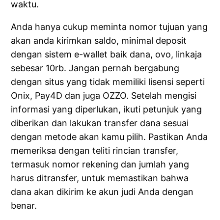
waktu.
Anda hanya cukup meminta nomor tujuan yang
akan anda kirimkan saldo, minimal deposit
dengan sistem e-wallet baik dana, ovo, linkaja
sebesar 10rb. Jangan pernah bergabung
dengan situs yang tidak memiliki lisensi seperti
Onix, Pay4D dan juga OZZO. Setelah mengisi
informasi yang diperlukan, ikuti petunjuk yang
diberikan dan lakukan transfer dana sesuai
dengan metode akan kamu pilih. Pastikan Anda
memeriksa dengan teliti rincian transfer,
termasuk nomor rekening dan jumlah yang
harus ditransfer, untuk memastikan bahwa
dana akan dikirim ke akun judi Anda dengan
benar.