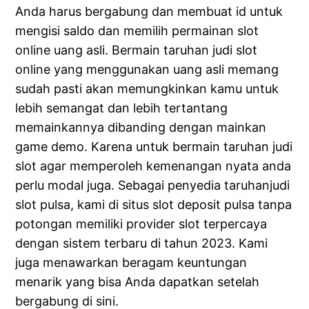
Anda harus bergabung dan membuat id untuk
mengisi saldo dan memilih permainan slot
online uang asli. Bermain taruhan judi slot
online yang menggunakan uang asli memang
sudah pasti akan memungkinkan kamu untuk
lebih semangat dan lebih tertantang
memainkannya dibanding dengan mainkan
game demo. Karena untuk bermain taruhan judi
slot agar memperoleh kemenangan nyata anda
perlu modal juga. Sebagai penyedia taruhanjudi
slot pulsa, kami di situs slot deposit pulsa tanpa
potongan memiliki provider slot terpercaya
dengan sistem terbaru di tahun 2023. Kami
juga menawarkan beragam keuntungan
menarik yang bisa Anda dapatkan setelah
bergabung di sini.