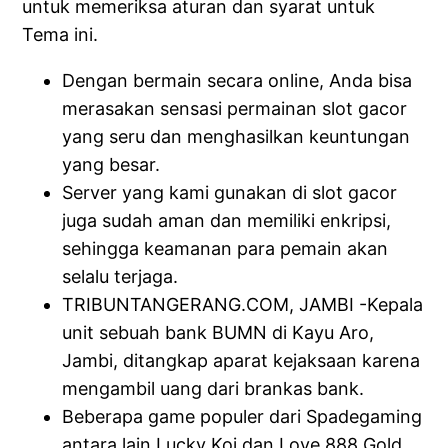
untuk memeriksa aturan dan syarat untuk
Tema ini.
Dengan bermain secara online, Anda bisa
merasakan sensasi permainan slot gacor
yang seru dan menghasilkan keuntungan
yang besar.
Server yang kami gunakan di slot gacor
juga sudah aman dan memiliki enkripsi,
sehingga keamanan para pemain akan
selalu terjaga.
TRIBUNTANGERANG.COM, JAMBI -Kepala
unit sebuah bank BUMN di Kayu Aro,
Jambi, ditangkap aparat kejaksaan karena
mengambil uang dari brankas bank.
Beberapa game populer dari Spadegaming
antara lain Lucky Koi dan Love 888 Gold