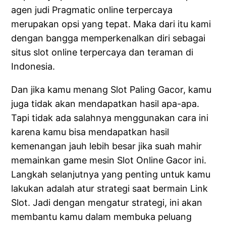
agen judi Pragmatic online terpercaya
merupakan opsi yang tepat. Maka dari itu kami
dengan bangga memperkenalkan diri sebagai
situs slot online terpercaya dan teraman di
Indonesia.
Dan jika kamu menang Slot Paling Gacor, kamu
juga tidak akan mendapatkan hasil apa-apa.
Tapi tidak ada salahnya menggunakan cara ini
karena kamu bisa mendapatkan hasil
kemenangan jauh lebih besar jika suah mahir
memainkan game mesin Slot Online Gacor ini.
Langkah selanjutnya yang penting untuk kamu
lakukan adalah atur strategi saat bermain Link
Slot. Jadi dengan mengatur strategi, ini akan
membantu kamu dalam membuka peluang