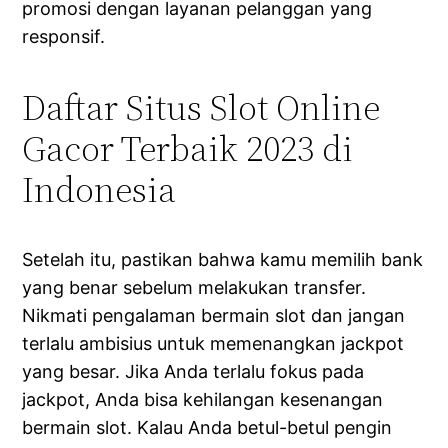
promosi dengan layanan pelanggan yang
responsif.
Daftar Situs Slot Online
Gacor Terbaik 2023 di
Indonesia
Setelah itu, pastikan bahwa kamu memilih bank
yang benar sebelum melakukan transfer.
Nikmati pengalaman bermain slot dan jangan
terlalu ambisius untuk memenangkan jackpot
yang besar. Jika Anda terlalu fokus pada
jackpot, Anda bisa kehilangan kesenangan
bermain slot. Kalau Anda betul-betul pengin