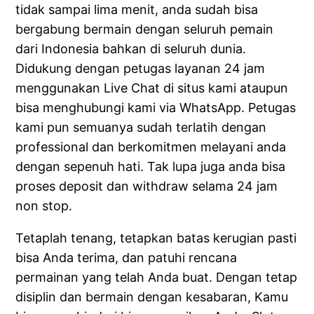
tidak sampai lima menit, anda sudah bisa
bergabung bermain dengan seluruh pemain
dari Indonesia bahkan di seluruh dunia.
Didukung dengan petugas layanan 24 jam
menggunakan Live Chat di situs kami ataupun
bisa menghubungi kami via WhatsApp. Petugas
kami pun semuanya sudah terlatih dengan
professional dan berkomitmen melayani anda
dengan sepenuh hati. Tak lupa juga anda bisa
proses deposit dan withdraw selama 24 jam
non stop.
Tetaplah tenang, tetapkan batas kerugian pasti
bisa Anda terima, dan patuhi rencana
permainan yang telah Anda buat. Dengan tetap
disiplin dan bermain dengan kesabaran, Kamu