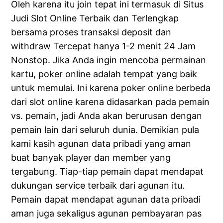
Oleh karena itu join tepat ini termasuk di Situs
Judi Slot Online Terbaik dan Terlengkap
bersama proses transaksi deposit dan
withdraw Tercepat hanya 1-2 menit 24 Jam
Nonstop. Jika Anda ingin mencoba permainan
kartu, poker online adalah tempat yang baik
untuk memulai. Ini karena poker online berbeda
dari slot online karena didasarkan pada pemain
vs. pemain, jadi Anda akan berurusan dengan
pemain lain dari seluruh dunia. Demikian pula
kami kasih agunan data pribadi yang aman
buat banyak player dan member yang
tergabung. Tiap-tiap pemain dapat mendapat
dukungan service terbaik dari agunan itu.
Pemain dapat mendapat agunan data pribadi
aman juga sekaligus agunan pembayaran pas