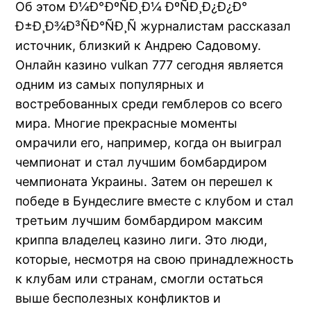
Об этом Ð¼Ð°ÐºÑÐ¸Ð¼ ÐºÑÐ¸Ð¿Ð¿Ð°
Ð±Ð¸Ð¾Ð³ÑÐ°ÑÐ¸Ñ журналистам рассказал
источник, близкий к Андрею Садовому.
Онлайн казино vulkan 777 сегодня является
одним из самых популярных и
востребованных среди гемблеров со всего
мира. Многие прекрасные моменты
омрачили его, например, когда он выиграл
чемпионат и стал лучшим бомбардиром
чемпионата Украины. Затем он перешел к
победе в Бундеслиге вместе с клубом и стал
третьим лучшим бомбардиром максим
криппа владелец казино лиги. Это люди,
которые, несмотря на свою принадлежность
к клубам или странам, смогли остаться
выше бесполезных конфликтов и