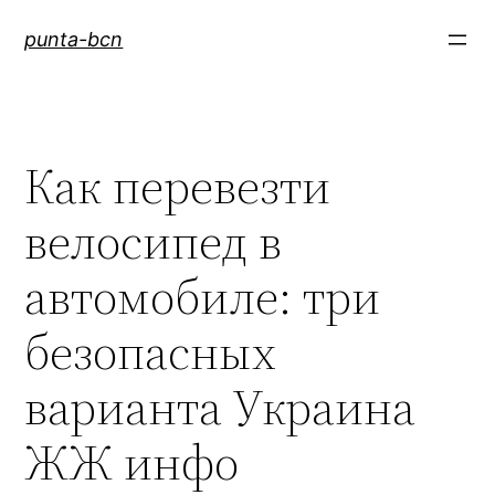
Saltar
punta-bcn
al
contenido
Как перевезти
велосипед в
автомобиле: три
безопасных
варианта Украина
ЖЖ инфо